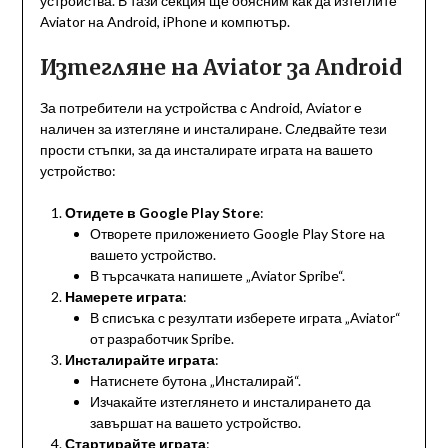
устройства. В тази секция ще обясним как да изтеглите
Aviator на Android, iPhone и компютър.
Изтегляне на Aviator за Android
За потребители на устройства с Android, Aviator е
наличен за изтегляне и инсталиране. Следвайте тези
прости стъпки, за да инсталирате играта на вашето
устройство:
Отидете в Google Play Store
:
Отворете приложението Google Play Store на
вашето устройство.
В търсачката напишете „Aviator Spribe“.
Намерете играта
:
В списъка с резултати изберете играта „Aviator“
от разработчик Spribe.
Инсталирайте играта
:
Натиснете бутона „Инсталирай“.
Изчакайте изтеглянето и инсталирането да
завършат на вашето устройство.
Стартирайте играта
: