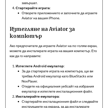
завършат.
Стартирайте играта
:
Отворете приложението и започнете да играете
Aviator на вашия iPhone.
Изтегляне на Aviator за
компютър
Ако предпочитате да играете Aviator на по-голям екран,
можете да инсталирате играта на вашия компютър. Ето
как да го направите:
Изтеглете Android емулатор
:
За да стартирате играта на компютъра, ще ви
трябва Android емулатор като BlueStacks или
NoxPlayer.
Отидете на официалния уебсайт на избрания
емулатор и изтеглете инсталационния файл.
Инсталирайте емулатора
:
Стартирайте инсталационния файл и следвайте
инструкциите на екрана, за да инсталирате