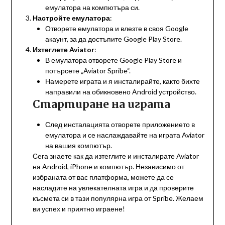
емулатора на компютъра си.
Настройте емулатора
:
Отворете емулатора и влезте в своя Google
акаунт, за да достъпите Google Play Store.
Изтеглете Aviator
:
В емулатора отворете Google Play Store и
потърсете „Aviator Spribe“.
Намерете играта и я инсталирайте, както бихте
направили на обикновено Android устройство.
Стартиране на играта
След инсталацията отворете приложението в
емулатора и се наслаждавайте на играта Aviator
на вашия компютър.
Сега знаете как да изтеглите и инсталирате Aviator
на Android, iPhone и компютър. Независимо от
избраната от вас платформа, можете да се
насладите на увлекателната игра и да проверите
късмета си в тази популярна игра от Spribe. Желаем
ви успех и приятно играене!