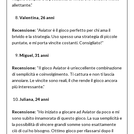
allettante.”
Valentina, 26 anni
Recensione:
“Aviator è il gioco perfetto per chi ama il
brivido e la strategia. Uso spesso una strategia di piccole
puntate, e mi porta vincite costanti. Consigliato!”
Miguel, 31 anni
Recensione:
“Il gioco Aviator è un’eccellente combinazione
di semplicità e coinvolgimento. Ti cattura e non ti lascia
annoiare. Le vincite sono reali, il che rende il gioco ancora
più interessante.”
Juliana, 24 anni
Recensione:
“Ho iniziato a giocare ad Aviator da poco e mi
sono subito innamorata di questo gioco. La sua semplicità e
la possibilità di vincere grandi somme sono esattamente
ciò di cui ho bisogno. Ottimo gioco per rilassarsi dopo il