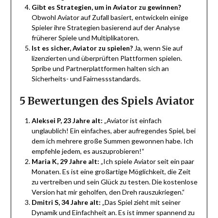
Gibt es Strategien, um in Aviator zu gewinnen?
Obwohl Aviator auf Zufall basiert, entwickeln einige
Spieler ihre Strategien basierend auf der Analyse
früherer Spiele und Multiplikatoren.
Ist es sicher, Aviator zu spielen?
Ja, wenn Sie auf
lizenzierten und überprüften Plattformen spielen.
Spribe und Partnerplattformen halten sich an
Sicherheits- und Fairnessstandards.
5 Bewertungen des Spiels Aviator
Aleksei P, 23 Jahre alt:
„Aviator ist einfach
unglaublich! Ein einfaches, aber aufregendes Spiel, bei
dem ich mehrere große Summen gewonnen habe. Ich
empfehle jedem, es auszuprobieren!“
Maria K, 29 Jahre alt:
„Ich spiele Aviator seit ein paar
Monaten. Es ist eine großartige Möglichkeit, die Zeit
zu vertreiben und sein Glück zu testen. Die kostenlose
Version hat mir geholfen, den Dreh rauszukriegen.“
Dmitri S, 34 Jahre alt:
„Das Spiel zieht mit seiner
Dynamik und Einfachheit an. Es ist immer spannend zu