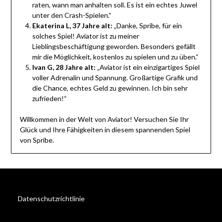
raten, wann man anhalten soll. Es ist ein echtes Juwel
unter den Crash-Spielen.“
Ekaterina L, 37 Jahre alt:
„Danke, Spribe, für ein
solches Spiel! Aviator ist zu meiner
Lieblingsbeschäftigung geworden. Besonders gefällt
mir die Möglichkeit, kostenlos zu spielen und zu üben.“
Ivan G, 28 Jahre alt:
„Aviator ist ein einzigartiges Spiel
voller Adrenalin und Spannung. Großartige Grafik und
die Chance, echtes Geld zu gewinnen. Ich bin sehr
zufrieden!“
Willkommen in der Welt von Aviator! Versuchen Sie Ihr
Glück und Ihre Fähigkeiten in diesem spannenden Spiel
von Spribe.
Datenschutzrichtlinie