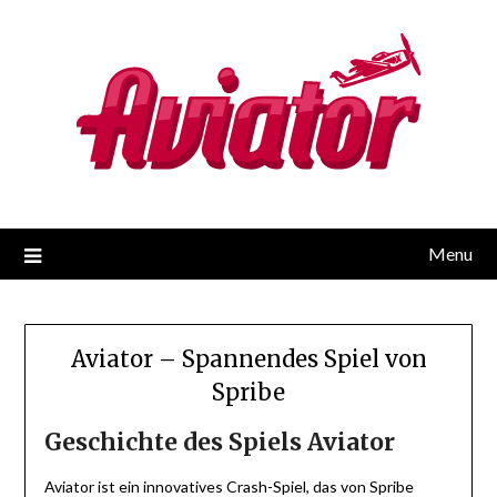
Skip
to
content
Menu
Aviator – Spannendes Spiel von
Spribe
Geschichte des Spiels Aviator
Aviator ist ein innovatives Crash-Spiel, das von Spribe