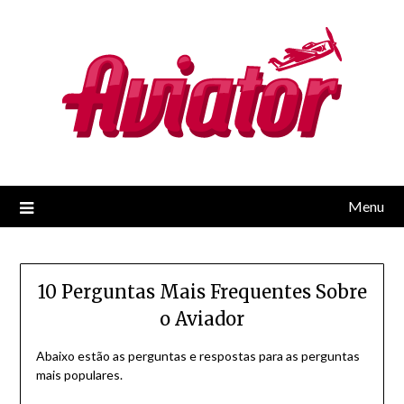
Skip
to
content
Menu
10 Perguntas Mais Frequentes Sobre
o Aviador
Abaixo estão as perguntas e respostas para as perguntas
mais populares.