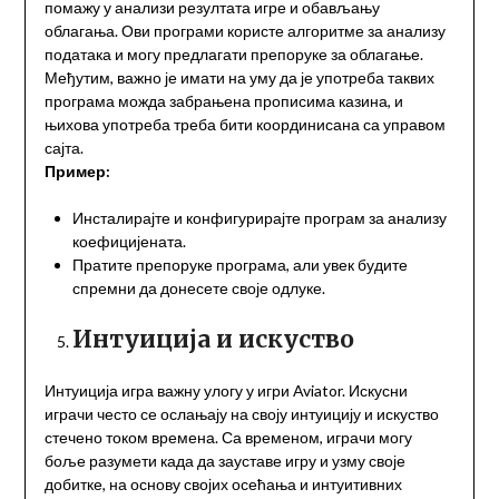
помажу у анализи резултата игре и обављању
облагања. Ови програми користе алгоритме за анализу
података и могу предлагати препоруке за облагање.
Међутим, важно је имати на уму да је употреба таквих
програма можда забрањена прописима казина, и
њихова употреба треба бити координисана са управом
сајта.
Пример:
Инсталирајте и конфигурирајте програм за анализу
коефицијената.
Пратите препоруке програма, али увек будите
спремни да донесете своје одлуке.
Интуиција и искуство
Интуиција игра важну улогу у игри Aviator. Искусни
играчи често се ослањају на своју интуицију и искуство
стечено током времена. Са временом, играчи могу
боље разумети када да зауставе игру и узму своје
добитке, на основу својих осећања и интуитивних