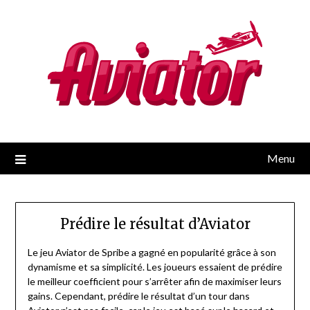
Skip
to
content
Menu
Prédire le résultat d’Aviator
Le jeu Aviator de Spribe a gagné en popularité grâce à son
dynamisme et sa simplicité. Les joueurs essaient de prédire
le meilleur coefficient pour s’arrêter afin de maximiser leurs
gains. Cependant, prédire le résultat d’un tour dans