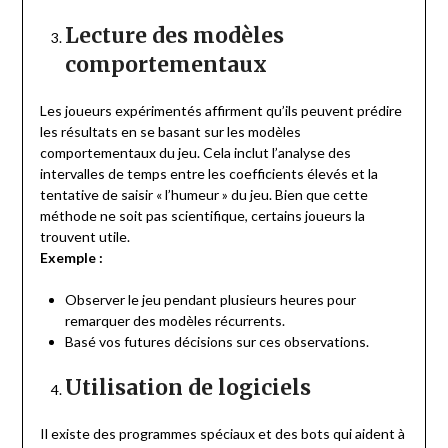
Lecture des modèles
comportementaux
Les joueurs expérimentés affirment qu’ils peuvent prédire
les résultats en se basant sur les modèles
comportementaux du jeu. Cela inclut l’analyse des
intervalles de temps entre les coefficients élevés et la
tentative de saisir « l’humeur » du jeu. Bien que cette
méthode ne soit pas scientifique, certains joueurs la
trouvent utile.
Exemple :
Observer le jeu pendant plusieurs heures pour
remarquer des modèles récurrents.
Basé vos futures décisions sur ces observations.
Utilisation de logiciels
Il existe des programmes spéciaux et des bots qui aident à